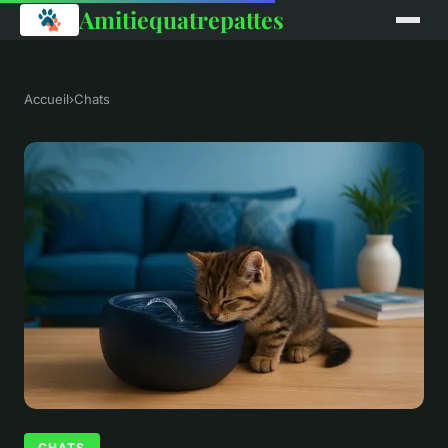
Amitiequatrepattes
Accueil
›
Chats
CHATS