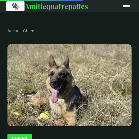
Amitiequatrepattes
Accueil
›
Chiens
CHIENS