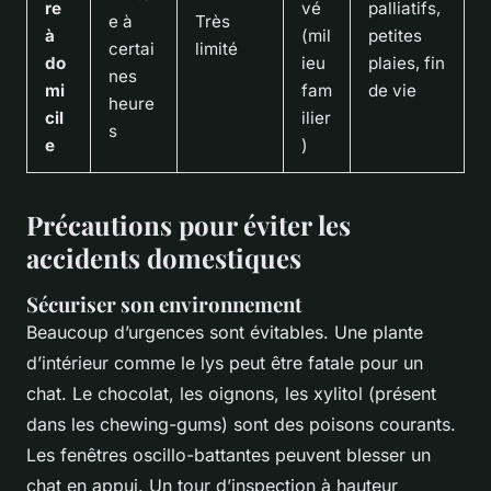
re
vé
palliatifs,
e à
Très
à
(mil
petites
certai
limité
do
ieu
plaies, fin
nes
mi
fam
de vie
heure
cil
ilier
s
e
)
Précautions pour éviter les
accidents domestiques
Sécuriser son environnement
Beaucoup d’urgences sont évitables. Une plante
d’intérieur comme le lys peut être fatale pour un
chat. Le chocolat, les oignons, les xylitol (présent
dans les chewing-gums) sont des poisons courants.
Les fenêtres oscillo-battantes peuvent blesser un
chat en appui. Un tour d’inspection à hauteur