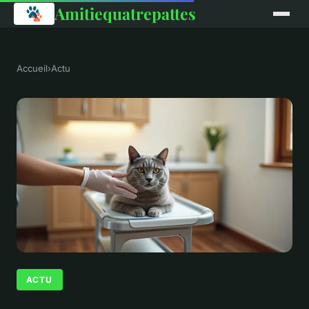
Amitiequatrepattes
Accueil
›
Actu
ACTU