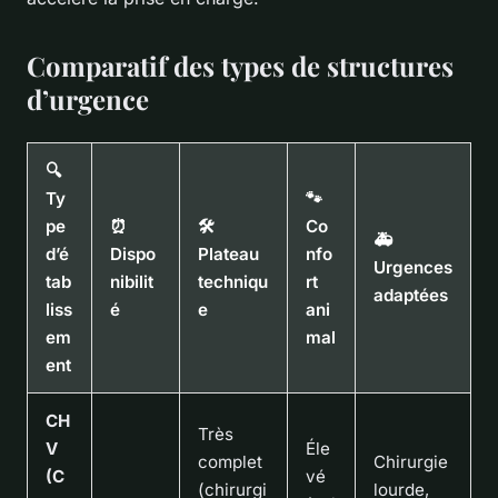
Comparatif des types de structures
d’urgence
🔍
Ty
🐾
pe
⏰
🛠️
Co
🚑
d’é
Dispo
Plateau
nfo
Urgences
tab
nibilit
techniqu
rt
adaptées
liss
é
e
ani
em
mal
ent
CH
Très
V
Éle
complet
Chirurgie
(C
vé
(chirurgi
lourde,