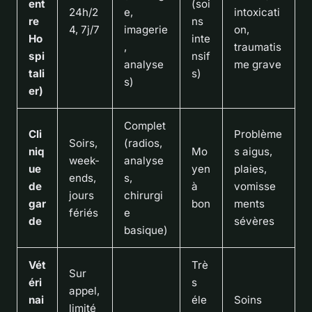
ent
(soi
24h/2
e,
intoxicati
re
ns
4, 7j/7
imagerie
on,
Ho
inte
,
traumatis
spi
nsif
analyse
me grave
tali
s)
s)
er)
Complet
Cli
Problème
Soirs,
(radios,
niq
Mo
s aigus,
week-
analyse
ue
yen
plaies,
ends,
s,
de
à
vomisse
jours
chirurgi
gar
bon
ments
fériés
e
de
sévères
basique)
Vét
Trè
Sur
éri
s
appel,
nai
éle
Soins
limité